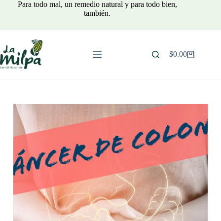
Saltar
Para todo mal, un remedio natural y para todo bien,
al
también.
contenido
$
0.00
Carro
de
compra