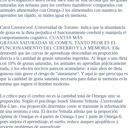
saturadas son nefastas para los cerebros mamíferos: comparados con
animales alimentados con Omega-3 los alimentados con manteca no
aprenden tan rápido, ni rinden igual en memoria.
Carol Greenwood -Universidad de Toronto- indica que la abundancia
de grasa en la dieta perjudica el funcionamiento cerebral y manipula el
comportamiento cognitivo. CUANTAS MÁS
GRASAS SATURADAS SE COMEN, TANTO PEOR ES EL
FUNCIONAMIENTO DEL CEREBRO Y LA MEMORIA. Ella
demostró que las curvas de aprendizaje descendían en proporción
directa a la cantidad de grasas saturadas ingeridas. Al llegar a una dieta
con 10% de grasas saturadas, los animales no aprendían prácticamente
nada, y los efectos nocivos parecen acumularse: a más años de dieta
grasosa más grave el riesgo de “atarantarse”. Y aquí lo que preocupa es
que la cantidad de grasa saturada necesaria para dañar la memoria es la
misma que ingiere el hombre moderno.
Lo crítico para el cerebro no es la cantidad total de Omegas sino su
proporción. Según el psicólogo Israelí Shlomo Yehuda -Universidad
Bar-Llan-, esa proporción determina como se transmite la información
de una neurona a otra. El doctor Yehuda afirma que la proporción
óptima de Omegas es 4 partes de Omega-3 por 1 parte de Omega-6,
pues mejora el aprendizaje, el sueño, reduce ataques apopléticos y
revierte problemas de aprendizaje.