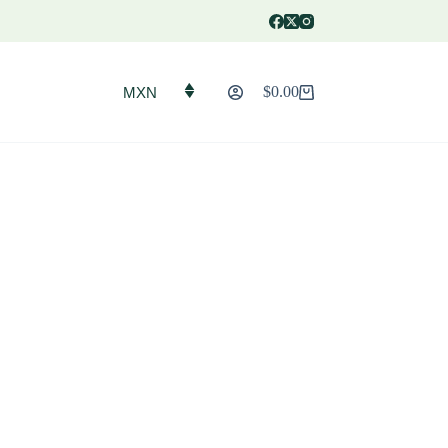
$
0.00
MXN
Carro
de
compra