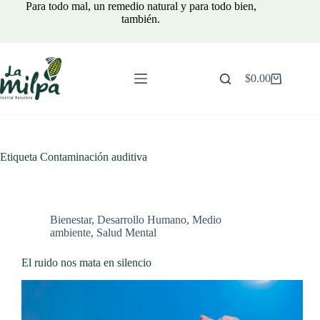
Saltar
Para todo mal, un remedio natural y para todo bien,
al
también.
contenido
$
0.00
Carro
de
compra
Etiqueta
Contaminación auditiva
Bienestar
,
Desarrollo Humano
,
Medio
ambiente
,
Salud Mental
El ruido nos mata en silencio