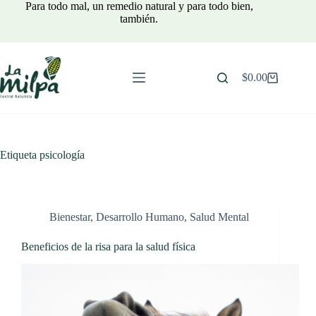
Saltar
Para todo mal, un remedio natural y para todo bien,
al
también.
contenido
$
0.00
Carro
de
compra
Etiqueta
psicología
Bienestar
,
Desarrollo Humano
,
Salud Mental
Beneficios de la risa para la salud física