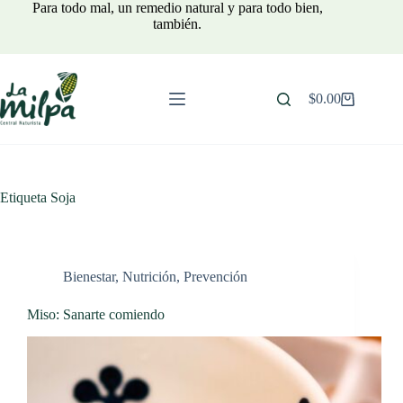
Saltar
Para todo mal, un remedio natural y para todo bien,
al
también.
contenido
$
0.00
Carro
de
compra
Etiqueta
Soja
Bienestar
,
Nutrición
,
Prevención
Miso: Sanarte comiendo