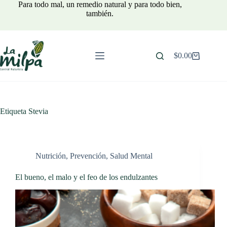
Saltar
Para todo mal, un remedio natural y para todo bien,
al
también.
contenido
$
0.00
Carro
de
compra
Etiqueta
Stevia
Nutrición
,
Prevención
,
Salud Mental
El bueno, el malo y el feo de los endulzantes