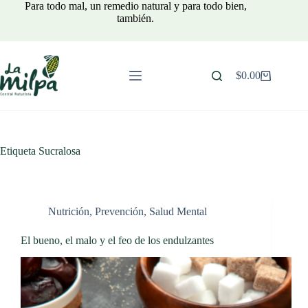
Saltar
Para todo mal, un remedio natural y para todo bien,
al
también.
contenido
$
0.00
Carro
de
compra
Etiqueta
Sucralosa
Nutrición
,
Prevención
,
Salud Mental
El bueno, el malo y el feo de los endulzantes