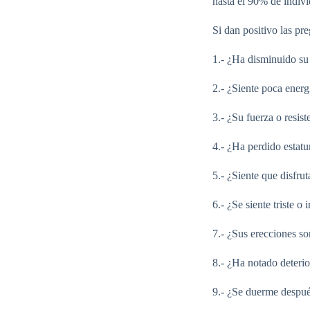
hasta el 90% de indiv
Si dan positivo las pre
1.- ¿Ha disminuido su 
2.- ¿Siente poca energ
3.- ¿Su fuerza o resis
4.- ¿Ha perdido estatu
5.- ¿Siente que disfru
6.- ¿Se siente triste o i
7.- ¿Sus erecciones s
8.- ¿Ha notado deterio
9.- ¿Se duerme despu