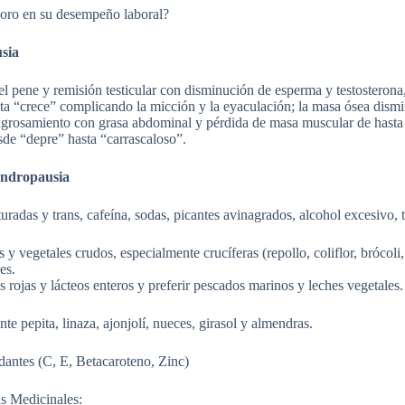
ioro en su desempeño laboral?
sia
del pene y remisión testicular con disminución de esperma y testostero
ata “crece” complicando la micción y la eyaculación; la masa ósea dism
engrosamiento con grasa abdominal y pérdida de masa muscular de hasta
sde “depre” hasta “carrascaloso”.
Andropausia
turadas y trans, cafeína, sodas, picantes avinagrados, alcohol excesivo,
s y vegetales crudos, especialmente crucíferas (repollo, coliflor, brócoli
les.
 rojas y lácteos enteros y preferir pescados marinos y leches vegetales
e pepita, linaza, ajonjolí, nueces, girasol y almendras.
dantes (C, E, Betacaroteno, Zinc)
s Medicinales: