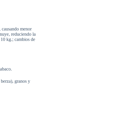
na, causando menor
inuye, reduciendo la
 10 kg.; cambios de
 tabaco.
, berza), granos y
.