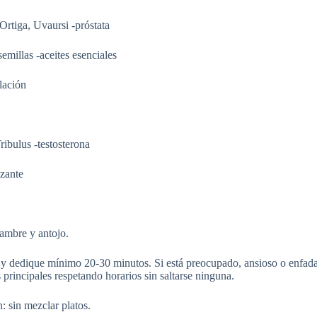
Ortiga, Uvaursi -próstata
emillas -aceites esenciales
ulación
ribulus -testosterona
izante
hambre y antojo.
y dedique mínimo 20-30 minutos. Si está preocupado, ansioso o enfada
principales respetando horarios sin saltarse ninguna.
 sin mezclar platos.