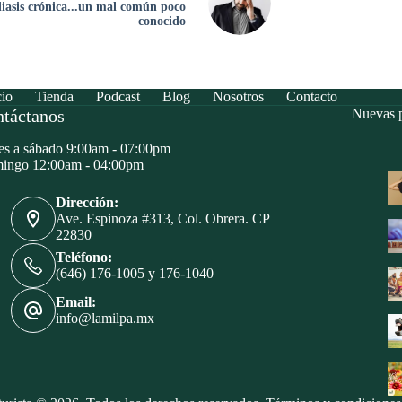
iasis crónica...un mal común poco
conocido
cio
Tienda
Podcast
Blog
Nosotros
Contacto
táctanos
Nuevas p
s a sábado 9:00am - 07:00pm
ingo 12:00am - 04:00pm
Dirección:
Ave. Espinoza #313, Col. Obrera. CP
22830
Teléfono:
(646) 176-1005 y 176-1040
Email:
info@lamilpa.mx