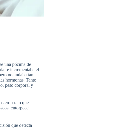
rse una pócima de
ular e incrementaba el
pero no andaba tan
 las hormonas. Tanto
mo, peso corporal y
osterona- lo que
óseos, entorpece
cisión que detecta