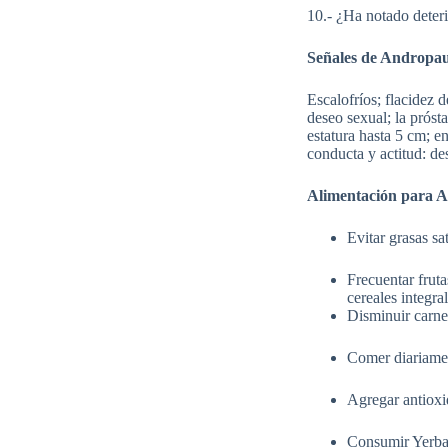
10.- ¿Ha notado deter
Señales de Andropau
Escalofríos; flacidez 
deseo sexual; la próst
estatura hasta 5 cm; 
conducta y actitud: de
Alimentación para 
Evitar grasas sa
Frecuentar fruta
cereales integra
Disminuir carnes
Comer diariament
Agregar antioxi
Consumir Yerba