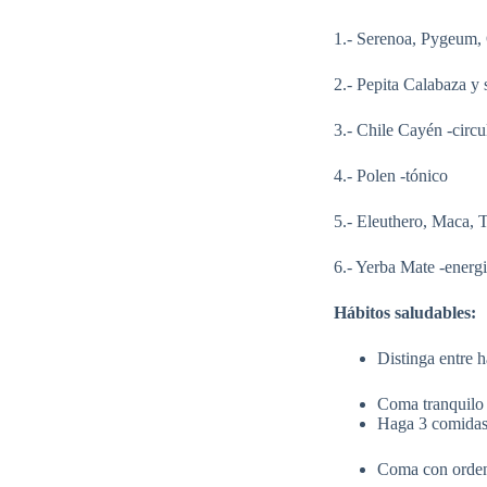
1.- Serenoa, Pygeum, 
2.- Pepita Calabaza y s
3.- Chile Cayén -circ
4.- Polen -tónico
5.- Eleuthero, Maca, T
6.- Yerba Mate -energ
Hábitos saludables:
Distinga entre 
Coma tranquilo 
Haga 3 comidas 
Coma con orden: