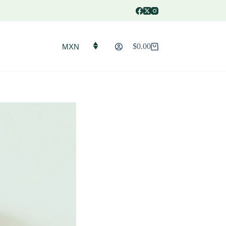
$
0.00
MXN