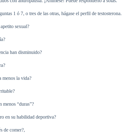
iduos con andropausia. ¡Anímese! Puede responderlo a solas.
guntas 1 ó 7, o tres de las otras, hágase el perfil de testosterona.
apetito sexual?
ía?
tencia han disminuido?
ra?
ta menos la vida?
rritable?
on menos “duras”?
ro en su habilidad deportiva?
és de comer?,