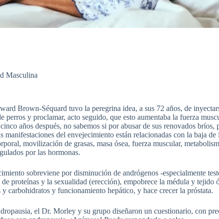
d Masculina
ard Brown-Séquard tuvo la peregrina idea, a sus 72 años, de inyecta
 de perros y proclamar, acto seguido, que esto aumentaba la fuerza musc
 cinco años después, no sabemos si por abusar de sus renovados bríos, 
 manifestaciones del envejecimiento están relacionadas con la baja de
corporal, movilización de grasas, masa ósea, fuerza muscular, metabolis
regulados por las hormonas.
ecimiento sobreviene por disminución de andrógenos -especialmente test
de proteínas y la sexualidad (erección), empobrece la médula y tejido 
y carbohidratos y funcionamiento hepático, y hace crecer la próstata.
ndropausia, el Dr. Morley y su grupo diseñaron un cuestionario, con pre