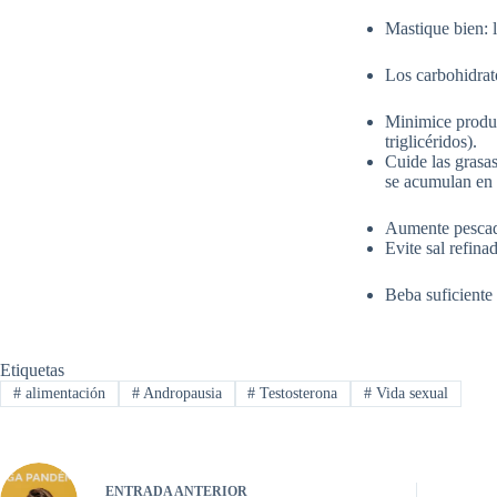
Mastique bien: 
Los carbohidrat
Minimice produc
triglicéridos).
Cuide las grasas
se acumulan en a
Aumente pescado
Evite sal refina
Beba suficiente
Etiquetas
#
alimentación
#
Andropausia
#
Testosterona
#
Vida sexual
ENTRADA
ANTERIOR