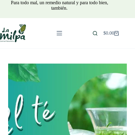
Saltar
Para todo mal, un remedio natural y para todo bien,
al
también.
contenido
$
0.00
Carro
de
compra