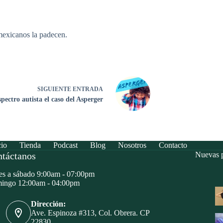
mexicanos la padecen.
SIGUIENTE
ENTRADA
spectro autista el caso del Asperger
cio
Tienda
Podcast
Blog
Nosotros
Contacto
táctanos
Nuevas p
s a sábado 9:00am - 07:00pm
ingo 12:00am - 04:00pm
Dirección:
Ave. Espinoza #313, Col. Obrera. CP
22830