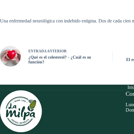
Una enfermedad neurológica con indebido estigma. Dos de cada cien 
ENTRADA
ANTERIOR
¿Qué es el colesterol? - ¿Cuál es su
El e
función?
Ini
Con
Lune
Dom