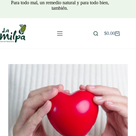
Saltar
Para todo mal, un remedio natural y para todo bien,
al
también.
contenido
$
0.00
Carro
de
compra