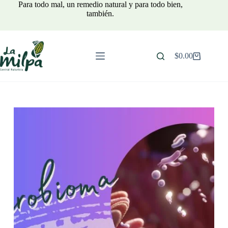
Saltar
Para todo mal, un remedio natural y para todo bien,
al
también.
contenido
$
0.00
Carro
de
compra