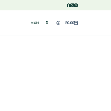
$
0.00
MXN
Carro
de
compra