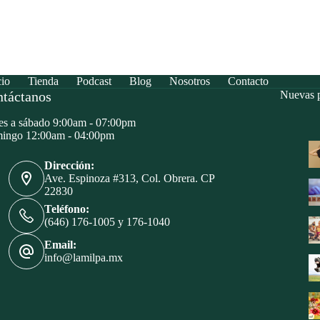
cio
Tienda
Podcast
Blog
Nosotros
Contacto
táctanos
Nuevas p
s a sábado 9:00am - 07:00pm
ingo 12:00am - 04:00pm
Dirección:
Ave. Espinoza #313, Col. Obrera. CP
22830
Teléfono:
(646) 176-1005 y 176-1040
Email:
info@lamilpa.mx