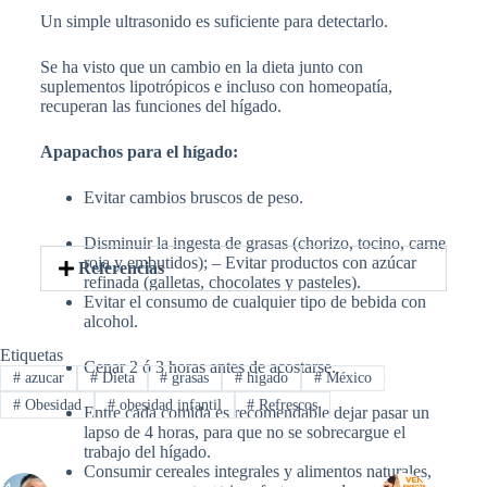
Un simple ultrasonido es suficiente para detectarlo.
Se ha visto que un cambio en la dieta junto con
suplementos lipotrópicos e incluso con homeopatía,
recuperan las funciones del hígado.
Apapachos para el hígado:
Evitar cambios bruscos de peso.
Disminuir la ingesta de grasas (chorizo, tocino, carne
roja y embutidos); – Evitar productos con azúcar
Referencias
refinada (galletas, chocolates y pasteles).
Evitar el consumo de cualquier tipo de bebida con
alcohol.
Etiquetas
Cenar 2 ó 3 horas antes de acostarse.
#
azucar
#
Dieta
#
grasas
#
higado
#
México
#
Obesidad
#
obesidad infantil
#
Refrescos
Entre cada comida es recomendable dejar pasar un
lapso de 4 horas, para que no se sobrecargue el
trabajo del hígado.
Consumir cereales integrales y alimentos naturales,