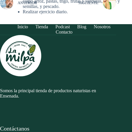
como arroz, pastas, trigo, frutas y verduras, nueces y
ANTERIOR
SIGUIENTE
semillas, y pescado.
Realizar ejercicio diario.
Inicio
Tienda
Podcast
Blog
Nosotros
Contacto
Somos la principal tienda de productos naturistas en
Ensenada.
Contáctanos