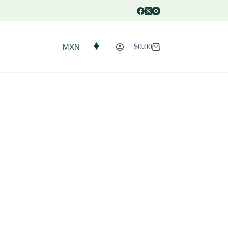
$
0.00
MXN
Carro
de
compra