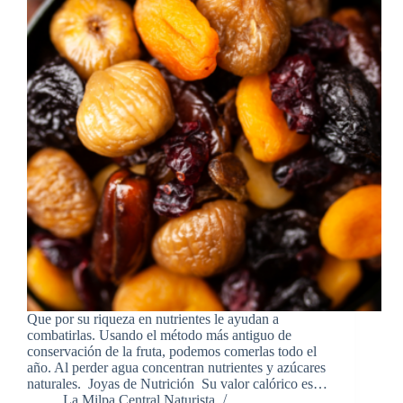
Que por su riqueza en nutrientes le ayudan a
combatirlas. Usando el método más antiguo de
conservación de la fruta, podemos comerlas todo el
año. Al perder agua concentran nutrientes y azúcares
naturales. Joyas de Nutrición Su valor calórico es…
La Milpa Central Naturista