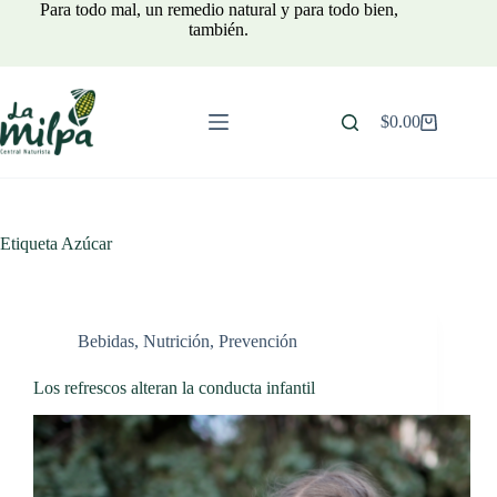
Saltar
Para todo mal, un remedio natural y para todo bien,
al
también.
contenido
$
0.00
Carro
de
compra
Etiqueta
Azúcar
Bebidas
,
Nutrición
,
Prevención
Los refrescos alteran la conducta infantil