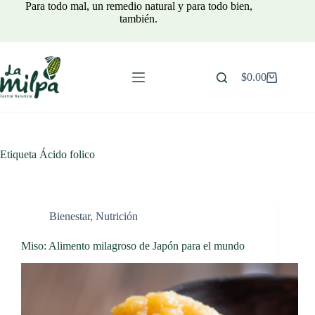
Saltar
Para todo mal, un remedio natural y para todo bien,
al
también.
contenido
$
0.00
Carro
de
compra
Etiqueta
Ácido folico
Bienestar
,
Nutrición
Miso: Alimento milagroso de Japón para el mundo