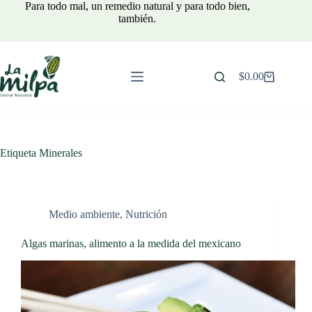
Saltar
Para todo mal, un remedio natural y para todo bien,
al
también.
contenido
$
0.00
Carro
de
compra
Etiqueta
Minerales
Medio ambiente
,
Nutrición
Algas marinas, alimento a la medida del mexicano