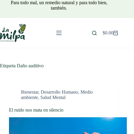
Saltar
Para todo mal, un remedio natural y para todo bien,
al
también.
contenido
$
0.00
Carro
de
compra
Etiqueta
Daño auditivo
Bienestar
,
Desarrollo Humano
,
Medio
ambiente
,
Salud Mental
El ruido nos mata en silencio