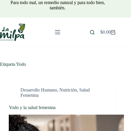
Saltar
Para todo mal, un remedio natural y para todo bien,
al
también.
contenido
$
0.00
Carro
de
compra
Etiqueta
Yodo
Desarrollo Humano
,
Nutrición
,
Salud
Femenina
Yodo y la salud femenina