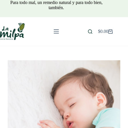
Saltar
Para todo mal, un remedio natural y para todo bien,
al
también.
contenido
$
0.00
Carro
de
compra