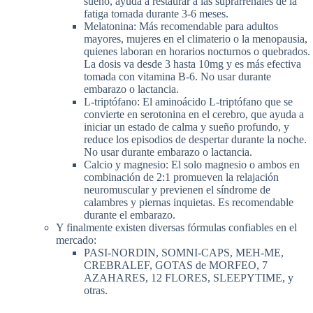
sueño, ayuda a restaurar a las suprarrenales de la
fatiga tomada durante 3-6 meses.
Melatonina: Más recomendable para adultos
mayores, mujeres en el climaterio o la menopausia,
quienes laboran en horarios nocturnos o quebrados.
La dosis va desde 3 hasta 10mg y es más efectiva
tomada con vitamina B-6. No usar durante
embarazo o lactancia.
L-triptófano: El aminoácido L-triptófano que se
convierte en serotonina en el cerebro, que ayuda a
iniciar un estado de calma y sueño profundo, y
reduce los episodios de despertar durante la noche.
No usar durante embarazo o lactancia.
Calcio y magnesio: El solo magnesio o ambos en
combinación de 2:1 promueven la relajación
neuromuscular y previenen el síndrome de
calambres y piernas inquietas. Es recomendable
durante el embarazo.
Y finalmente existen diversas fórmulas confiables en el
mercado:
PASI-NORDIN, SOMNI-CAPS, MEH-ME,
CREBRALEF, GOTAS de MORFEO, 7
AZAHARES, 12 FLORES, SLEEPYTIME, y
otras.