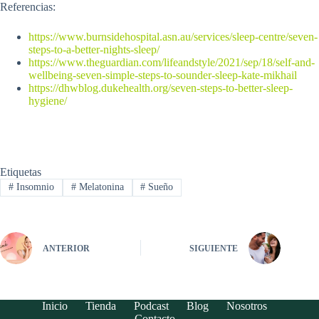
Referencias:
https://www.burnsidehospital.asn.au/services/sleep-centre/seven-
steps-to-a-better-nights-sleep/
https://www.theguardian.com/lifeandstyle/2021/sep/18/self-and-
wellbeing-seven-simple-steps-to-sounder-sleep-kate-mikhail
https://dhwblog.dukehealth.org/seven-steps-to-better-sleep-
hygiene/
Etiquetas
#
Insomnio
#
Melatonina
#
Sueño
ANTERIOR
SIGUIENTE
Inicio
Tienda
Podcast
Blog
Nosotros
Contacto