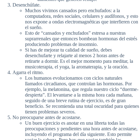
Desenchúfate.
Muchos vivimos cansados pero enchufados: a la
computadora, redes sociales, celulares y audífonos, y esto
nos expone a ondas electromagnéticas que interfieren con
el sueño.
Esto de “cansados y enchufados” estresa a nuestras
suprarrenales que entonces bombean hormonas del estrés
produciendo problemas de insomnio.
Si has de mejorar tu calidad de sueño, debes
desenchufarte y relajarte al menos 2 horas antes de
retirarte a dormir. Es el mejor momento para meditar, la
musicoterapia, el yoga, la aromaterapia, y la oración.
Agarra el ritmo.
Los humanos evolucionamos con ciclos naturales
llamados circadianos, que controlan las hormonas. Por
ejemplo, la melatonina, que regula nuestro ciclo “duerme-
despierta”. El levantarse a la misma hora cada mañana,
seguido de una breve rutina de ejercicio, es de gran
beneficio. Se recomienda una total oscuridad para quienes
tienen problemas severos.
No preocuparse antes de acostarse.
Un buen ejercicio es anotar en una libreta todas las
preocupaciones y pendientes una hora antes de acostarse,
incluyendo el programa del día siguiente. Esto permite
vaciar la cabeza. Pero hay que vaciar también las