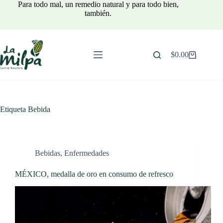
Saltar
Para todo mal, un remedio natural y para todo bien,
al
también.
contenido
$
0.00
Carro
de
compra
Etiqueta
Bebida
Bebidas
,
Enfermedades
MÉXICO, medalla de oro en consumo de refresco