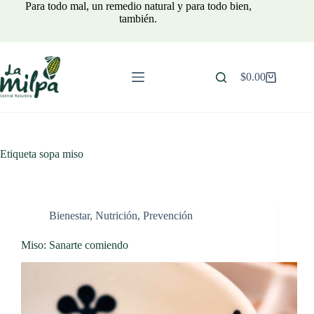
Saltar
Para todo mal, un remedio natural y para todo bien,
al
también.
contenido
$
0.00
Carro
de
compra
Etiqueta
sopa miso
Bienestar
,
Nutrición
,
Prevención
Miso: Sanarte comiendo