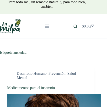
Saltar
Para todo mal, un remedio natural y para todo bien,
al
también.
contenido
$
0.00
Carro
de
compra
Etiqueta
ansiedad
Desarrollo Humano
,
Prevención
,
Salud
Mental
Medicamentos para el insomnio