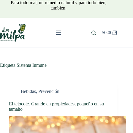
Saltar
Para todo mal, un remedio natural y para todo bien,
al
también.
contenido
$
0.00
Carro
de
compra
Etiqueta
Sistema Inmune
Bebidas
,
Prevención
El tejocote. Grande en propiedades, pequeño en su
tamaño