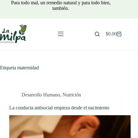
Saltar
Para todo mal, un remedio natural y para todo bien,
al
también.
contenido
$
0.00
Carro
de
compra
Etiqueta
maternidad
Desarrollo Humano
,
Nutrición
La conducta antisocial empieza desde el nacimiento