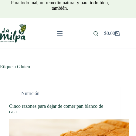
Saltar
Para todo mal, un remedio natural y para todo bien,
al
también.
contenido
$
0.00
Carro
de
compra
Etiqueta
Gluten
Nutrición
Cinco razones para dejar de comer pan blanco de
caja